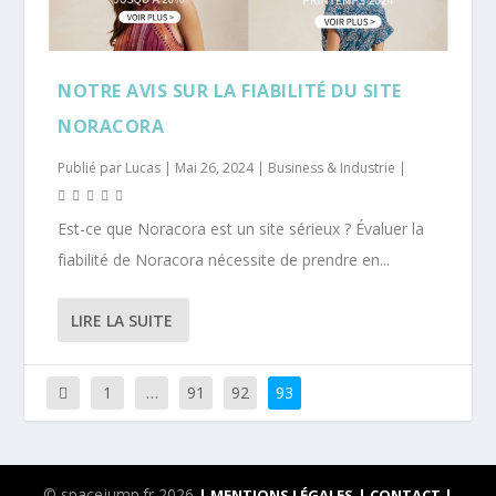
NOTRE AVIS SUR LA FIABILITÉ DU SITE
NORACORA
Publié par
Lucas
|
Mai 26, 2024
|
Business & Industrie
|
Est-ce que Noracora est un site sérieux ? Évaluer la
fiabilité de Noracora nécessite de prendre en...
LIRE LA SUITE
1
…
91
92
93
© spacejump.fr 2026
| MENTIONS LÉGALES
| CONTACT |