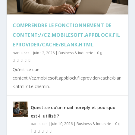
COMPRENDRE LE FONCTIONNEMENT DE
CONTENT://CZ.MOBILESOFT.APPBLOCK.FIL
EPROVIDER/CACHE/BLANK.HTML​
par
Lucas
|
Juin 12, 2026
|
Business & Industrie
|
0
|
Qu’est-ce que
content://cz.mobilesoft.appblock.fileprovider/cache/blan
k.html ? Le chemin...
Quest-ce qu’un mail noreply et pourquoi
est-il utilisé ?
par
Lucas
|
Juin 10, 2026
|
Business & Industrie
|
0
|