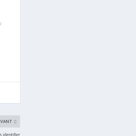
s
IVANT
 identifier