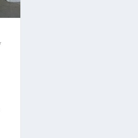
r
s
c