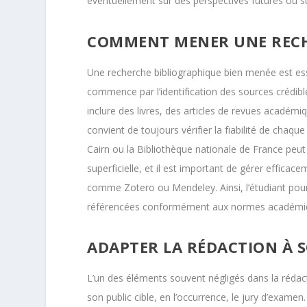
éventuellement sur des perspectives futures ou s
COMMENT MENER UNE RECHE
Une recherche bibliographique bien menée est esse
commence par l’identification des sources crédible
inclure des livres, des articles de revues académiq
convient de toujours vérifier la fiabilité de cha
Cairn ou la Bibliothèque nationale de France peut 
superficielle, et il est important de gérer efficac
comme Zotero ou Mendeley. Ainsi, l’étudiant pour
référencées conformément aux normes académiq
ADAPTER LA RÉDACTION À S
L’un des éléments souvent négligés dans la rédact
son public cible, en l’occurrence, le jury d’exa