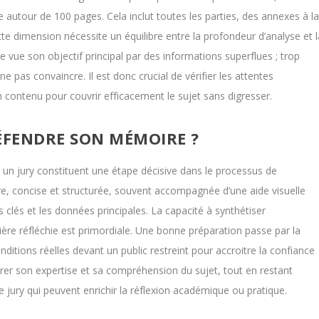
e autour de 100 pages. Cela inclut toutes les parties, des annexes à l
ette dimension nécessite un équilibre entre la profondeur d’analyse et l
 vue son objectif principal par des informations superflues ; trop
e pas convaincre. Il est donc crucial de vérifier les attentes
n contenu pour couvrir efficacement le sujet sans digresser.
ÉFENDRE SON MÉMOIRE ?
un jury constituent une étape décisive dans le processus de
ire, concise et structurée, souvent accompagnée d’une aide visuelle
 clés et les données principales. La capacité à synthétiser
ère réfléchie est primordiale. Une bonne préparation passe par la
ditions réelles devant un public restreint pour accroitre la confiance
rer son expertise et sa compréhension du sujet, tout en restant
e jury qui peuvent enrichir la réflexion académique ou pratique.