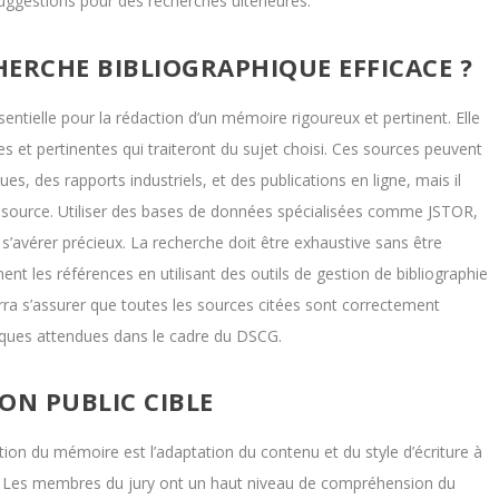
uggestions pour des recherches ultérieures.
RCHE BIBLIOGRAPHIQUE EFFICACE ?
ntielle pour la rédaction d’un mémoire rigoureux et pertinent. Elle
s et pertinentes qui traiteront du sujet choisi. Ces sources peuvent
ues, des rapports industriels, et des publications en ligne, mais il
que source. Utiliser des bases de données spécialisées comme JSTOR,
s’avérer précieux. La recherche doit être exhaustive sans être
ement les références en utilisant des outils de gestion de bibliographie
ra s’assurer que toutes les sources citées sont correctement
ues attendues dans le cadre du DSCG.
ON PUBLIC CIBLE
ion du mémoire est l’adaptation du contenu et du style d’écriture à
men. Les membres du jury ont un haut niveau de compréhension du