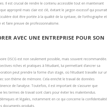
s. Il est crucial de rendre le contenu accessible tout en maintenant
que approprié mais clair est clé, évitant le jargon excessif qui pourrai
culière doit être portée à la qualité de la syntaxe, de l’orthographe e
re et faire preuve de professionnalisme.
BORER AVEC UNE ENTREPRISE POUR SON
émoire DSCG est non seulement possible, mais souvent recommandée
pectives riches et pratiques à l’étudiant, lui permettant d’ancrer sa
oration peut prendre la forme d’un stage, où l’étudiant travaille sur u
 avec son thème de mémoire. Cela enrichit le travail de données
tinence de l’analyse. Toutefois, il est important de s’assurer que
ue les termes de travail sont clairs pour éviter les malentendus.
adémiques et légales, notamment en ce qui concerne la confidentialit
des documents produits.