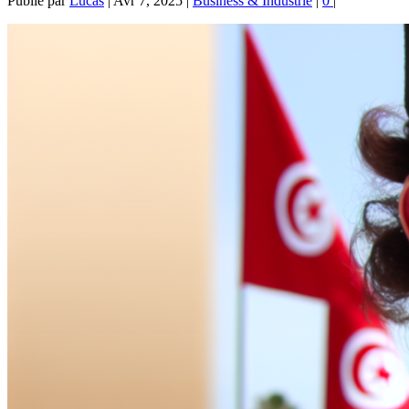
Publié par
Lucas
|
Avr 7, 2025
|
Business & Industrie
|
0
|