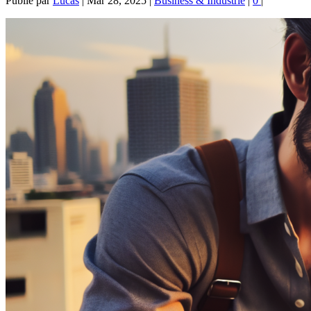
Publié par
Lucas
|
Mar 28, 2025
|
Business & Industrie
|
0
|