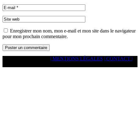
Enregistrer mon nom, mon e-mail et mon site dans le navigateur
pour mon prochain commentaire.
© spacejump.fr 2026
| MENTIONS LÉGALES
| CONTACT |
Vous pouvez nous contacter redactionpourweb@gmail.com