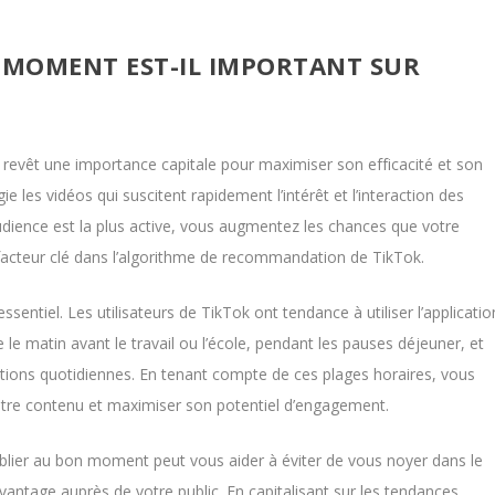
 MOMENT EST-IL IMPORTANT SUR
revêt une importance capitale pour maximiser son efficacité et son
ie les vidéos qui suscitent rapidement l’intérêt et l’interaction des
udience est la plus active, vous augmentez les chances que votre
 facteur clé dans l’algorithme de recommandation de TikTok.
entiel. Les utilisateurs de TikTok ont tendance à utiliser l’applicatio
 matin avant le travail ou l’école, pendant les pauses déjeuner, et
gations quotidiennes. En tenant compte de ces plages horaires, vous
otre contenu et maximiser son potentiel d’engagement.
blier au bon moment peut vous aider à éviter de vous noyer dans le
antage auprès de votre public. En capitalisant sur les tendances